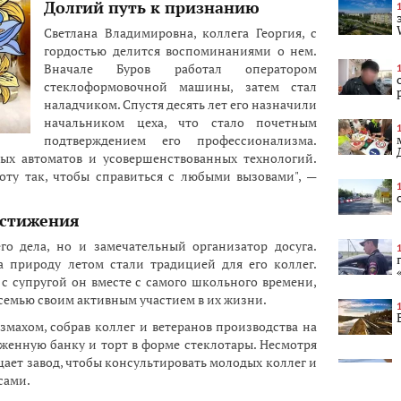
Долгий путь к признанию
Светлана Владимировна, коллега Георгия, с
гордостью делится воспоминаниями о нем.
Вначале Буров работал оператором
стеклоформовочной машины, затем стал
наладчиком. Спустя десять лет его назначили
начальником цеха, что стало почетным
подтверждением его профессионализма.
ых автоматов и усовершенствованных технологий.
боту так, чтобы справиться с любыми вызовами", —
остижения
го дела, но и замечательный организатор досуга.
 природу летом стали традицией для его коллег.
с супругой он вместе с самого школьного времени,
 семью своим активным участием в их жизни.
махом, собрав коллег и ветеранов производства на
уженную банку и торт в форме стеклотары. Несмотря
щает завод, чтобы консультировать молодых коллег и
сами.