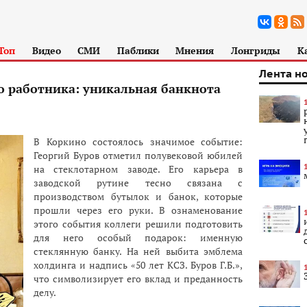
Топ
Видео
СМИ
Паблики
Мнения
Лонгриды
К
Лента н
о работника: уникальная банкнота
В Коркино состоялось значимое событие:
Георгий Буров отметил полувековой юбилей
на стеклотарном заводе. Его карьера в
заводской рутине тесно связана с
производством бутылок и банок, которые
прошли через его руки. В ознаменование
этого события коллеги решили подготовить
для него особый подарок: именную
стеклянную банку. На ней выбита эмблема
холдинга и надпись «50 лет КСЗ. Буров Г.Б.»,
что символизирует его вклад и преданность
делу.