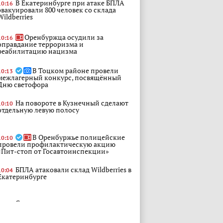
В Екатеринбурге при атаке БПЛА
10:16
эвакуировали 800 человек со склада
Wildberries
Оренбуржца осудили за
10:16
оправдание терроризма и
реабилитацию нацизма
В Тоцком районе провели
10:13
межлагерный конкурс, посвящённый
Дню светофора
На повороте в Кузнечный сделают
10:10
отдельную левую полосу
В Оренбуржье полицейские
10:10
провели профилактическую акцию
«Пит-стоп от Госавтоинспекции»
БПЛА атаковали склад Wildberries в
10:04
Екатеринбурге
Своевременное реагирование на
10:04
предостережения минприроды
позволяет предприятиям региона