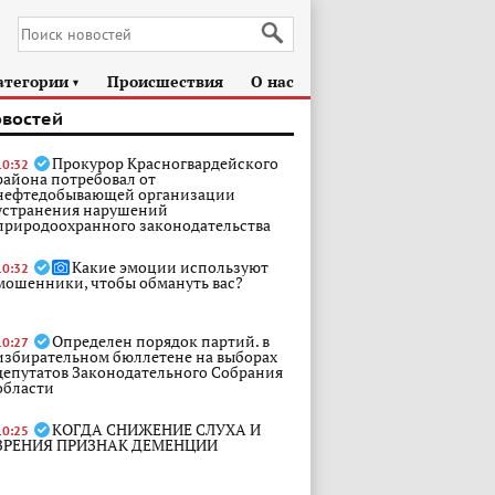
атегории
Происшествия
О нас
►
овостей
Прокурор Красногвардейского
10:32
района потребовал от
нефтедобывающей организации
устранения нарушений
природоохранного законодательства
Какие эмоции используют
10:32
мошенники, чтобы обмануть вас?
Определен порядок партий. в
10:27
избирательном бюллетене на выборах
депутатов Законодательного Собрания
области
КОГДА СНИЖЕНИЕ СЛУХА И
10:25
ЗРЕНИЯ ПРИЗНАК ДЕМЕНЦИИ