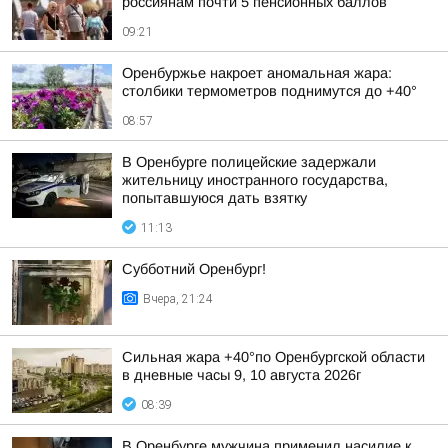
россиянам почти 5 пенсионных баллов
09:21
Оренбуржье накроет аномальная жара:
столбики термометров поднимутся до +40°
08:57
В Оренбурге полицейские задержали
жительницу иностранного государства,
попытавшуюся дать взятку
11:13
Субботний Оренбург!
Вчера, 21:24
Сильная жара +40°по Оренбургской области
в дневные часы 9, 10 августа 2026г
08:39
В Оренбурге мужчина применил насилие к