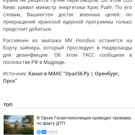
Ирана не решится путем переговоров. Об этом CBS
News заявил министр энергетики Крис Райт. По его
словам, Вашингтон достиг военных целей, но
прекращения иранской ядерной программы только
предстоит добиться.
Россиянин из экипажа MV Hondius останется на
борту лайнера, который проследует в Нидерланды
для дезинфекции. Об этом ТАСС сообщили в
посольстве РФ в Мадриде.
Источник:
Канал в МАКС "Урал56.Ру | Оренбург,
Орск"
ТОП
В Орске Госавтоинспекция проводит проверку
по факту ДТП
13:25