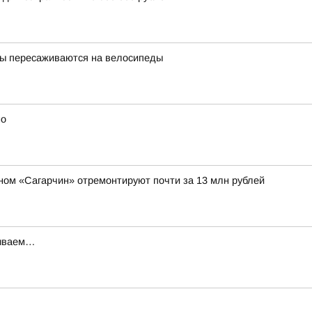
цы пересаживаются на велосипеды
но
таном «Сагарчин» отремонтируют почти за 13 млн рублей
дываем…