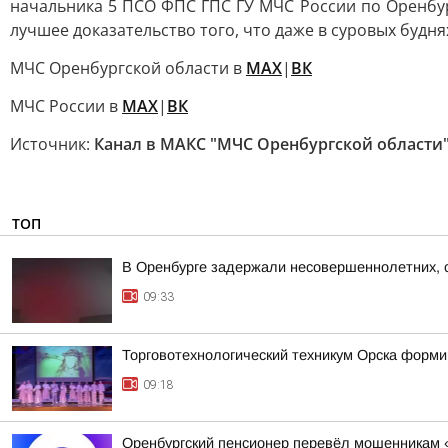
начальника 5 ПСО ФПС ГПС ГУ МЧС России по Оренбур
лучшее доказательство того, что даже в суровых будня
МЧС Оренбургской области в
MAX
|
ВК
МЧС России в
MAX
|
ВК
Источник:
Канал в МАКС "МЧС Оренбургской области
ТОП
В Оренбурге задержали несовершеннолетних, с
09:33
Торговотехнологический техникум Орска форми
09:18
Оренбургский пенсионер перевёл мошенникам «