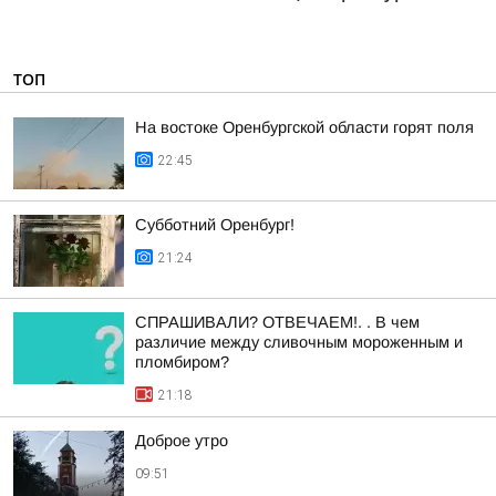
ТОП
На востоке Оренбургской области горят поля
22:45
Субботний Оренбург!
21:24
СПРАШИВАЛИ? ОТВЕЧАЕМ!. . В чем
различие между сливочным мороженным и
пломбиром?
21:18
Доброе утро
09:51