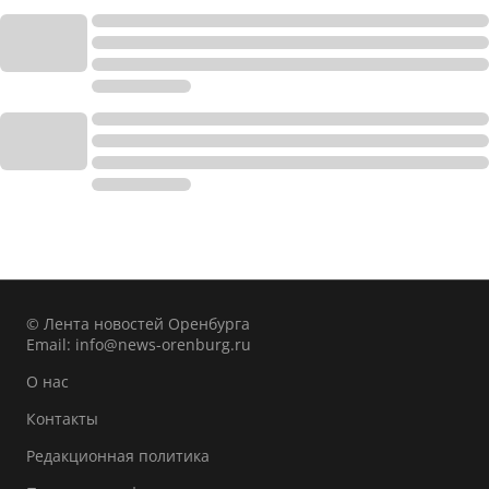
© Лента новостей Оренбурга
Email:
info@news-orenburg.ru
О нас
Контакты
Редакционная политика