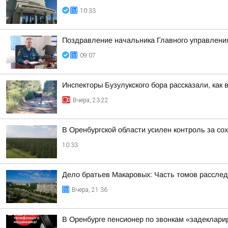
10:33
Поздравление начальника Главного управлени
09:07
Инспекторы Бузулукского бора рассказали, как 
Вчера, 23:22
В Оренбургской области усилен контроль за со
10:33
Дело братьев Макаровых: Часть томов расследо
Вчера, 21:36
В Оренбурге пенсионер по звонкам «задеклари