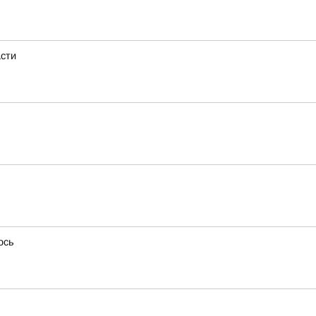
асти
ось