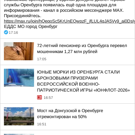
службы Оренбурга появилась ещё одна площадка для
информирования - канал в российском мессенджере МАХ.
Присоединяйтесь.
https://max.ru/join/hQeqoSc5KrUnEQwpzF_jfLUL4qJA5Vy9_ai0DsI
ЕДДС МО город Оренбург
17:16
72-летний пенсионер из Оренбурга перевел
мошенникам 1,27 млн рублей
17:05
ЮНЫЕ МОРКИ ИЗ ОРЕНБУРГА СТАЛИ
БРОНЗОВЫМИ ПРИЗЕРАМИ
ВСЕРОССИЙСКОЙ ВОЕННО-
ПАТРИОТИЧЕСКОЙ ИГРЫ «ЮНФЛОТ-2026»
16:57
Мост на Донгузской в Оренбурге
отремонтирован на 50%
16:51