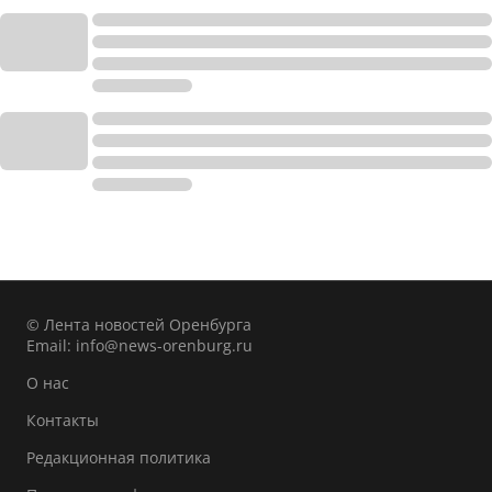
© Лента новостей Оренбурга
Email:
info@news-orenburg.ru
О нас
Контакты
Редакционная политика