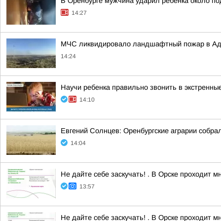
В Оренбурге мужчина ударил ребенка около п
14:27
МЧС ликвидировало ландшафтный пожар в Ад
14:24
Научи ребенка правильно звонить в экстренны
14:10
Евгений Солнцев: Оренбургские аграрии собрал
14:04
Не дайте себе заскучать! . В Орске проходит 
13:57
Не дайте себе заскучать! . В Орске проходит 