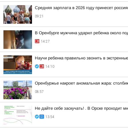
Средняя зарплата в 2026 году принесет росси
09:21
В Оренбурге мужчина ударил ребенка около п
14:27
Научи ребенка правильно звонить в экстренны
14:10
Оренбуржье накроет аномальная жара: столби
08:57
Не дайте себе заскучать! . В Орске проходит 
13:54