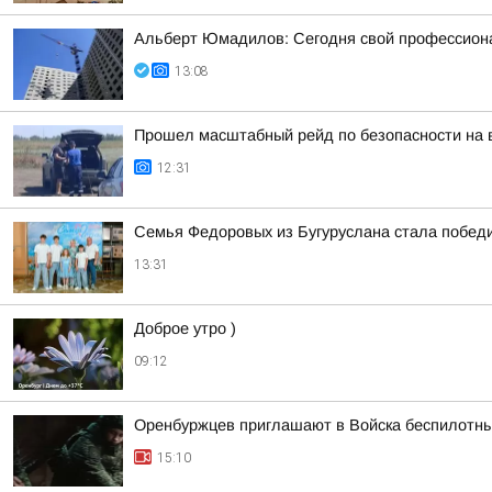
Альберт Юмадилов: Сегодня свой профессионал
13:08
Прошел масштабный рейд по безопасности на 
12:31
Семья Федоровых из Бугуруслана стала победи
13:31
Доброе утро )
09:12
Оренбуржцев приглашают в Войска беспилотны
15:10