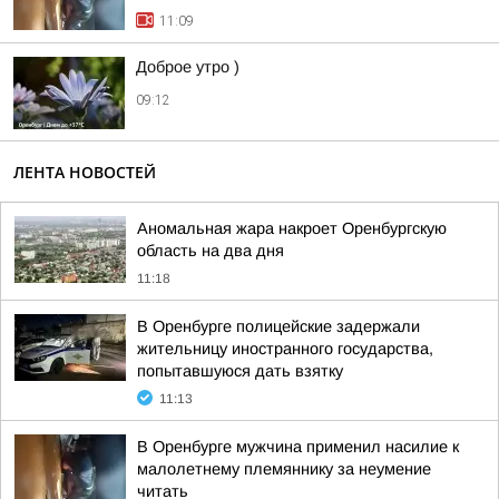
11:09
Доброе утро )
09:12
ЛЕНТА НОВОСТЕЙ
Аномальная жара накроет Оренбургскую
область на два дня
11:18
В Оренбурге полицейские задержали
жительницу иностранного государства,
попытавшуюся дать взятку
11:13
В Оренбурге мужчина применил насилие к
малолетнему племяннику за неумение
читать