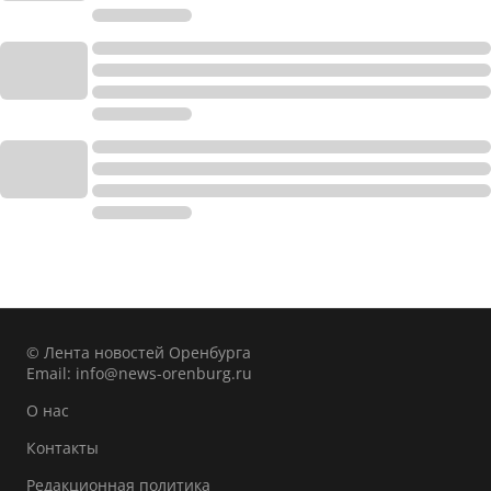
© Лента новостей Оренбурга
Email:
info@news-orenburg.ru
О нас
Контакты
Редакционная политика