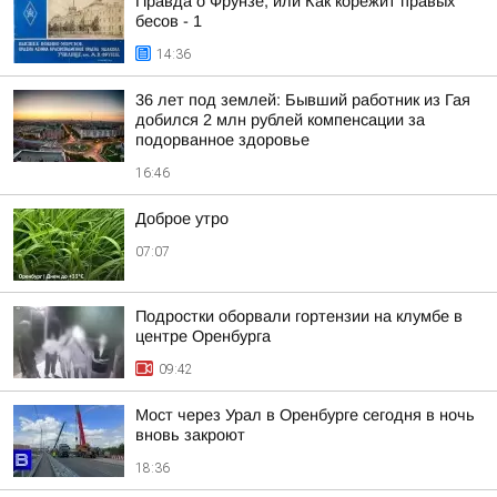
Правда о Фрунзе, или Как корёжит правых
бесов - 1
14:36
36 лет под землей: Бывший работник из Гая
добился 2 млн рублей компенсации за
подорванное здоровье
16:46
Доброе утро
07:07
Подростки оборвали гортензии на клумбе в
центре Оренбурга
09:42
Мост через Урал в Оренбурге сегодня в ночь
вновь закроют
18:36