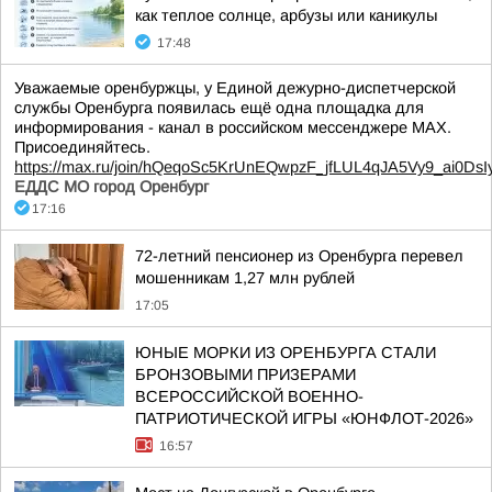
как теплое солнце, арбузы или каникулы
17:48
Уважаемые оренбуржцы, у Единой дежурно-диспетчерской
службы Оренбурга появилась ещё одна площадка для
информирования - канал в российском мессенджере МАХ.
Присоединяйтесь.
https://max.ru/join/hQeqoSc5KrUnEQwpzF_jfLUL4qJA5Vy9_ai0DsI
ЕДДС МО город Оренбург
17:16
72-летний пенсионер из Оренбурга перевел
мошенникам 1,27 млн рублей
17:05
ЮНЫЕ МОРКИ ИЗ ОРЕНБУРГА СТАЛИ
БРОНЗОВЫМИ ПРИЗЕРАМИ
ВСЕРОССИЙСКОЙ ВОЕННО-
ПАТРИОТИЧЕСКОЙ ИГРЫ «ЮНФЛОТ-2026»
16:57