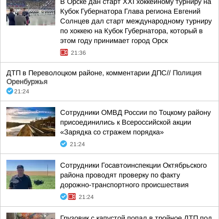
В Орске дан старт XXI хоккейному турниру на
Кубок Губернатора Глава региона Евгений
Солнцев дал старт международному турниру
по хоккею на Кубок Губернатора, который в
этом году принимает город Орск
21:36
ДТП в Переволоцком районе, комментарии ДПС//
Полиция
Оренбуржья
21:24
Сотрудники ОМВД России по Тоцкому району
присоединились к Всероссийской акции
«Зарядка со стражем порядка»
21:24
Сотрудники Госавтоинспекции Октябрьского
района проводят проверку по факту
дорожно-транспортного происшествия
21:24
Грузовик с капустой попал в тройное ДТП под