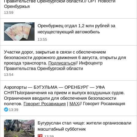
Правительстве Оренбургской области.//
ОРТ Новости
Оренбуржья
13:59
Оренбуржец отдал 1,2 млн рублей за
несуществующий автомобиль
13:55
Участки дорог, закрытые в связи с обеспечением
безопасности дорожного движения 6 августа, открыты для
проезда транспорта.
Подписаться
//
Инфоцентр
Правительства Оренбургской области
13:54
Аэропорты — БУГУЛЬМА — ОРЕНБУРГ — УФА
СНЯТЫограничения на прием и выпуск воздушных судов.
Ограничения вводили для обеспечения безопасности
полетов.
Говорит Росавиация
|
MАХ
//
Говорит Росавиация
13:39
Бугуруслан стал чище: жители организовали
масштабный субботник
13:39