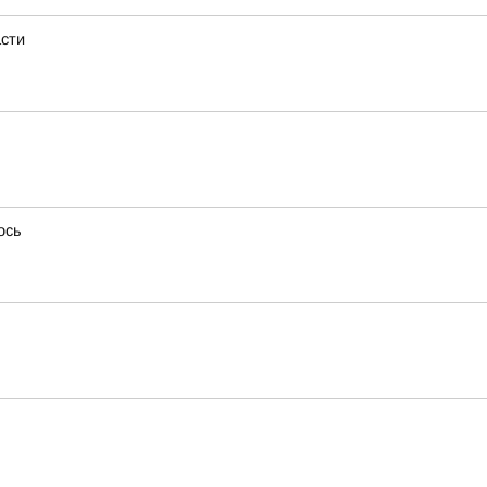
асти
ось