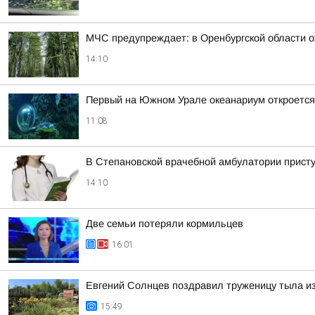
МЧС предупреждает: в Оренбургской области 
14:10
Первый на Южном Урале океанариум откроется 
11:08
В Степановской врачебной амбулатории присту
14:10
Две семьи потеряли кормильцев
16:01
Евгений Солнцев поздравил труженицу тыла и
15:49