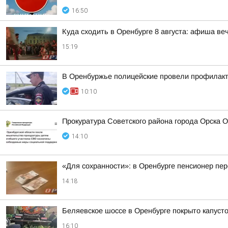
16:50
Куда сходить в Оренбурге 8 августа: афиша ве
15:19
В Оренбуржье полицейские провели профилакти
10:10
Прокуратура Советского района города Орска 
14:10
«Для сохранности»: в Оренбурге пенсионер пе
14:18
Беляевское шоссе в Оренбурге покрыто капуст
16:10