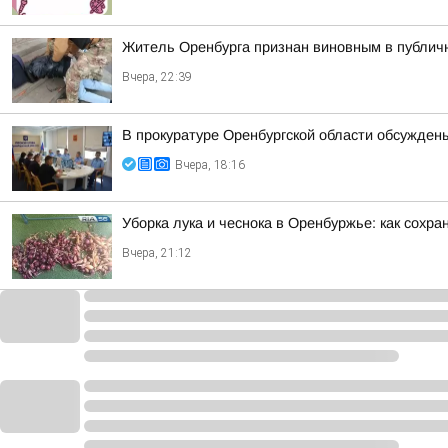
Житель Оренбурга признан виновным в публич
Вчера, 22:39
В прокуратуре Оренбургской области обсужден
Вчера, 18:16
Уборка лука и чеснока в Оренбуржье: как сохра
Вчера, 21:12