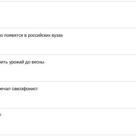
 появятся в российских вузах
анить урожай до весны
речал саксофонист
У