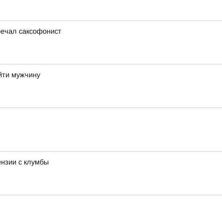
речал саксофонист
айти мужчину
ензии с клумбы