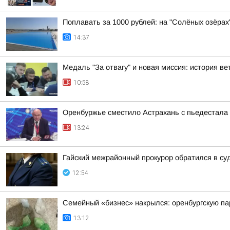
Поплавать за 1000 рублей: на "Солёных озёрах
14:37
Медаль "За отвагу" и новая миссия: история 
10:58
Оренбуржье сместило Астрахань с пьедестала
13:24
Гайский межрайонный прокурор обратился в су
12:54
Семейный «бизнес» накрылся: оренбургскую пар
13:12