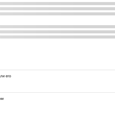
ли его
ии