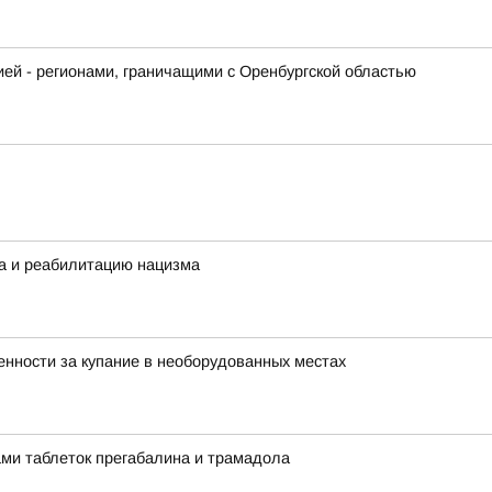
й - регионами, граничащими с Оренбургской областью
а и реабилитацию нацизма
нности за купание в необорудованных местах
ми таблеток прегабалина и трамадола