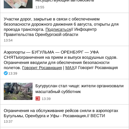
несуществующий автомобиль
13:55
Участки дорог, закрытые в связи с обеспечением
безопасности дорожного движения 6 августа, открыты для
проезда транспорта.
Подписаться
//
Инфоцентр
Правительства Оренбургской области
13:54
Аэропорты — БУГУЛЬМА — ОРЕНБУРГ — УФА
СНЯТЫограничения на прием и выпуск воздушных судов.
Ограничения вводили для обеспечения безопасности
полетов.
Говорит Росавиация
|
MАХ
//
Говорит Росавиация
13:39
Бугуруслан стал чище: жители организовали
масштабный субботник
13:39
Ограничения на обслуживание рейсов сняли в аэропортах
Бугульмы, Оренбурга и Уфы - Росавиация.//
ВЕСТИ
13:37