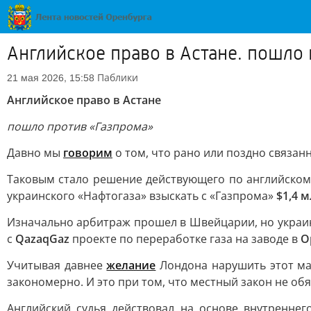
Английское право в Астане. пошло 
Паблики
21 мая 2026, 15:58
Английское право в Астане
пошло против «Газпрома»
Давно мы
говорим
о том, что рано или поздно связан
Таковым стало решение действующего по английском
украинского «Нафтогаза» взыскать с «Газпрома»
$1,4 
Изначально арбитраж прошел в Швейцарии, но украинц
с
QazaqGaz
проекте по переработке газа на заводе в
О
Учитывая давнее
желание
Лондона нарушить этот ма
закономерно. И это при том, что местный закон не о
Английский судья действовал на основе внутренне