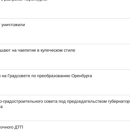
Т уничтожили
шают на чаепитие в купеческом стиле
и на Градсовете по преобразованию Оренбурга
но-градостроительного совета под председательством губернато
ва
ночного ДТП