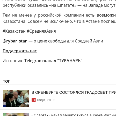
республики оказались «на шпагате» — на Западе могут 
Тем не менее у российской компании есть
возможн
Казахстана. Совсем не исключено, что в Астане поспе
#Казахстан #СредняяАзия
@rybar_stan
— о цене свободы для Средней Азии
Поддержать нас
Источник:
Telegram-канал "ТУРАНАРЬ"
ТОП
В ОРЕНБУРГЕ СОСТОЯЛСЯ ГРАДСОВЕТ ПР
Вчера, 20:03
«Спартак» начал защиту титула в Кубке России