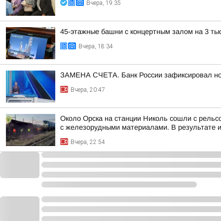
Вчера, 19:35
45-этажные башни с концертным залом на 3 ты
Вчера, 18:34
ЗАМЕНА СЧЕТА. Банк России зафиксировал но
Вчера, 20:47
Около Орска на станции Николь сошли с рельс
с железорудными материалами. В результате ин
Вчера, 22:54