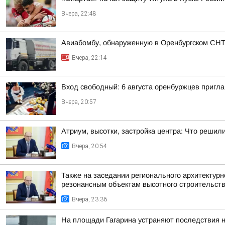
Вчера, 22:48
Авиабомбу, обнаруженную в Оренбургском СН
Вчера, 22:14
Вход свободный: 6 августа оренбуржцев пригла
Вчера, 20:57
Атриум, высотки, застройка центра: Что решил
Вчера, 20:54
Также на заседании регионального архитектур
резонансным объектам высотного строительст
Вчера, 23:36
На площади Гагарина устраняют последствия 