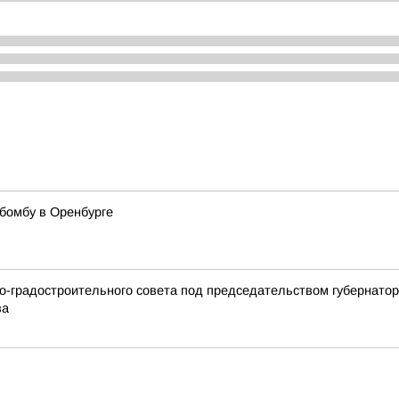
бомбу в Оренбурге
но-градостроительного совета под председательством губернато
ва