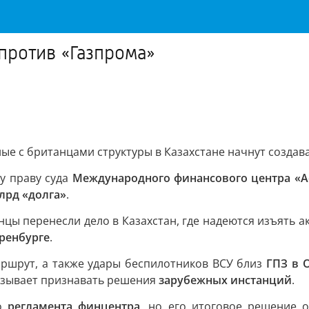
против «Газпрома»
ные с британцами структуры в Казахстане начнут создава
у праву суда
Международного финансового центра «А
млрд «долга»
.
ы перенесли дело в Казахстан, где надеются изъять а
ренбурге
.
ршрут, а также удары беспилотников ВСУ близ
ГПЗ в 
бязывает признавать решения
зарубежных инстанций
.
го
регламента финцентра
, но его итоговое решение о