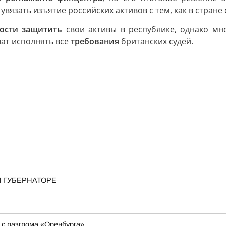
увязать изъятие российских активов с тем, как в стран
ости защитить
свои активы в республике, однако мног
шат исполнять все
требования
британских судей.
И ГУБЕРНАТОРЕ
 с разгрома «Оренбурга»