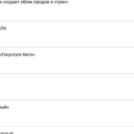
н создает облик городов и стран»
ПЛА
«Госуслуги Авто»
ный»
рузья!