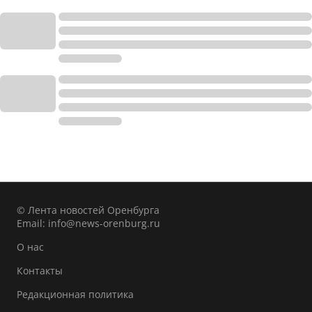
© Лента новостей Оренбурга
Email:
info@news-orenburg.ru
О нас
Контакты
Редакционная политика