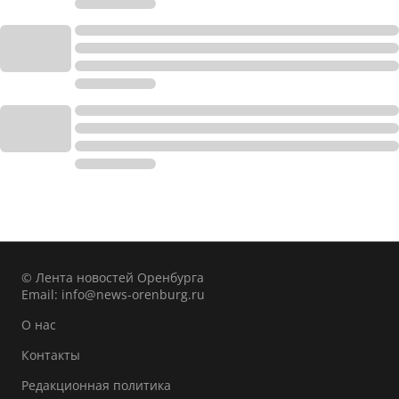
© Лента новостей Оренбурга
Email:
info@news-orenburg.ru
О нас
Контакты
Редакционная политика