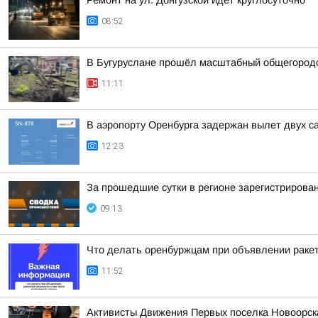
Ремонт на ул. Донгузской идет круглосуточно
08:52
В Бугуруслане прошёл масштабный общегородс
11:11
В аэропорту Оренбурга задержан вылет двух с
12:23
За прошедшие сутки в регионе зарегистрирова
09:13
Что делать оренбуржцам при объявлении раке
11:52
Активисты Движения Первых поселка Новоорска