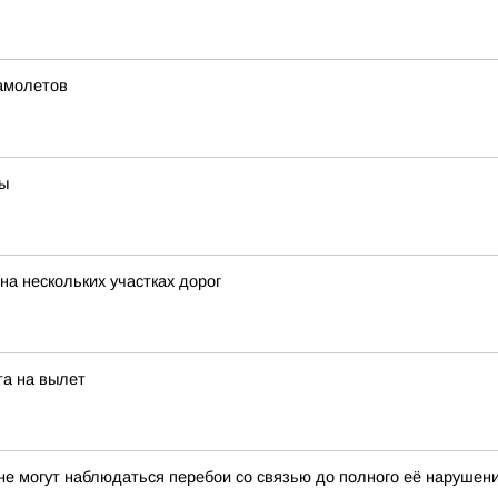
самолетов
ры
а нескольких участках дорог
та на вылет
оне могут наблюдаться перебои со связью до полного её нарушен