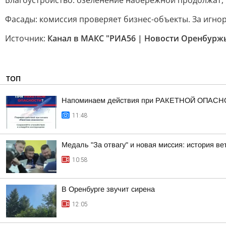
Благоустройство: озеленение набережной продолжат, 
Фасады: комиссия проверяет бизнес-объекты. За игно
Источник:
Канал в МАКС "РИА56 | Новости Оренбурж
ТОП
Напоминаем действия при РАКЕТНОЙ ОПАСН
11:48
Медаль "За отвагу" и новая миссия: история 
10:58
В Оренбурге звучит сирена
12:05