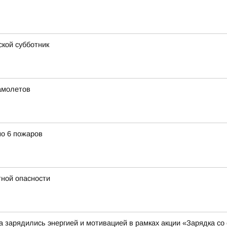
кой субботник
амолетов
но 6 пожаров
тной опасности
 зарядились энергией и мотивацией в рамках акции «Зарядка со