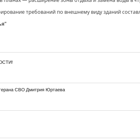
в планах — расширение зоны отдыха и замена воды в «т
рирование требований по внешнему виду зданий составл
ья"
ОСТИ!
ветерана СВО Дмитрия Юртаева