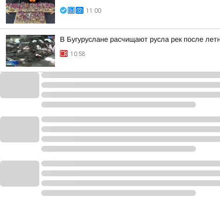
11:00
В Бугуруслане расчищают русла рек после лет
10:58