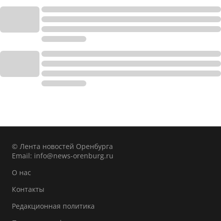
© Лента новостей Оренбурга
Email:
info@news-orenburg.ru
О нас
Контакты
Редакционная политика