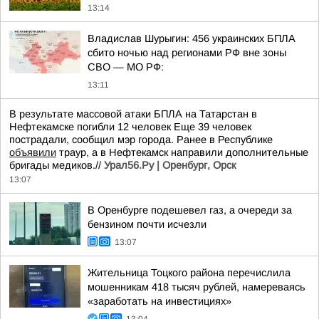
13:14
Владислав Шурыгин: 456 украинских БПЛА
сбито ночью над регионами РФ вне зоны
СВО — МО РФ:
13:11
В результате массовой атаки БПЛА на Татарстан в
Нефтекамске погибли 12 человек Еще 39 человек
пострадали, сообщил мэр города. Ранее в Республике
объявили
траур, а в Нефтекамск направили дополнительные
бригады медиков.//
Урал56.Ру | Оренбург, Орск
13:07
В Оренбурге подешевел газ, а очереди за
бензином почти исчезли
13:07
Жительница Тоцкого района перечислила
мошенникам 418 тысяч рублей, намереваясь
«заработать на инвестициях»