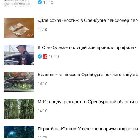
14:10
«Для сохранности»: в Оренбурге пенсионер пе
14:18
В Оренбуржье полицейские провели профилакти
10:10
Беляевское шоссе в Оренбурге покрыто капуст
16:10
МЧС предупреждает: в Оренбургской области 
14:10
Первый на Южном Урале океанариум откроется 