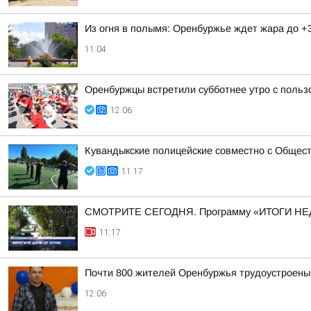
Из огня в полымя: Оренбуржье ждет жара до +
11:04
Оренбуржцы встретили субботнее утро с польз
12:06
Кувандыкские полицейские совместно с Общест
11:17
СМОТРИТЕ СЕГОДНЯ. Программу «ИТОГИ НЕ
11:17
Почти 800 жителей Оренбуржья трудоустроены 
12:06