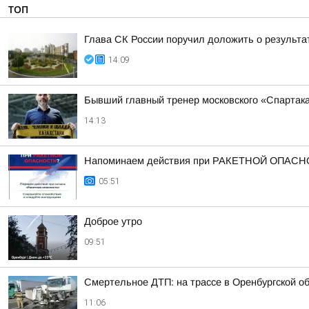
ТОП
Глава СК России поручил доложить о результа
14:09
Бывший главный тренер московского «Спартак
14:13
Напоминаем действия при РАКЕТНОЙ ОПАСН
05:51
Доброе утро
09:51
Смертельное ДТП: на трассе в Оренбургской об
11:06