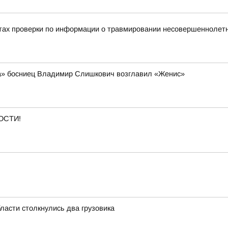
тах проверки по информации о травмировании несовершеннолетне
а» босниец Владимир Слишкович возглавил «Женис»
ОСТИ!
ласти столкнулись два грузовика