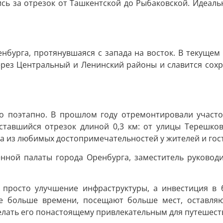
ись за отрезок от Ташкентской до Рыбаковской. Идеаль
енбурга, протянувшаяся с запада на восток. В текущем
ерез Центральный и Ленинский районы и славится со
о поэтапно. В прошлом году отремонтировали участо
ставшийся отрезок длиной 0,3 км: от улицы Терешков
а из любимых достопримечательностей у жителей и гос
енной палаты города Оренбурга, заместитель руководи
 просто улучшение инфраструктуры, а инвестиция в 
ге больше времени, посещают больше мест, оставляю
елать его понастоящему привлекательным для путешест