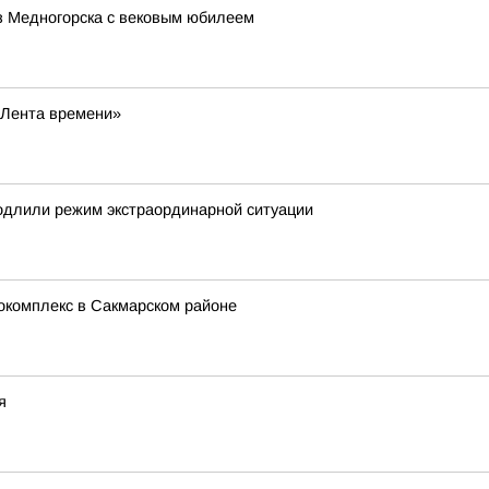
з Медногорска с вековым юбилеем
«Лента времени»
родлили режим экстраординарной ситуации
окомплекс в Сакмарском районе
я