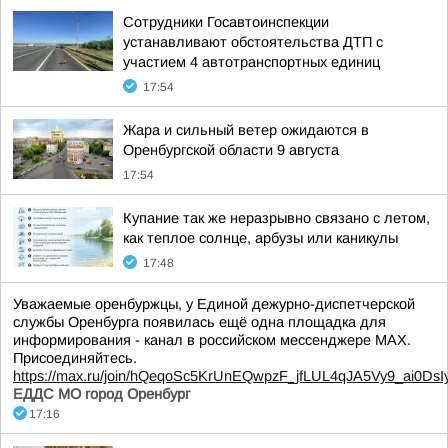
Сотрудники Госавтоинспекции
устанавливают обстоятельства ДТП с
участием 4 автотранспортных единиц
17:54
Жара и сильный ветер ожидаются в
Оренбургской области 9 августа
17:54
Купание так же неразрывно связано с летом,
как теплое солнце, арбузы или каникулы
17:48
Уважаемые оренбуржцы, у Единой дежурно-диспетчерской
службы Оренбурга появилась ещё одна площадка для
информирования - канал в российском мессенджере МАХ.
Присоединяйтесь.
https://max.ru/join/hQeqoSc5KrUnEQwpzF_jfLUL4qJA5Vy9_ai0DsI
ЕДДС МО город Оренбург
17:16