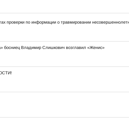
тах проверки по информации о травмировании несовершеннолетне
а» босниец Владимир Слишкович возглавил «Женис»
ОСТИ!