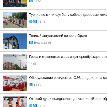
11:04
Турнир по мини-футболу собрал дворовые кома
13:16
Теплый августовский вечер в Орске
Вчера, 23:16
Гроза и мощнецкая жара ждет оренбуржцев в в
14:55
Оборудование резидентов ОЭЗ внедрили на св
13:10
От всей души поздравляю движение «Волонтёр
12:12