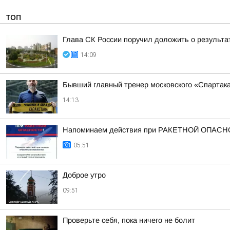
ТОП
Глава СК России поручил доложить о результа
14:09
Бывший главный тренер московского «Спартак
14:13
Напоминаем действия при РАКЕТНОЙ ОПАСН
05:51
Доброе утро
09:51
Проверьте себя, пока ничего не болит