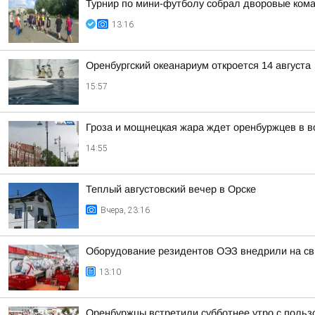
Турнир по мини-футболу собрал дворовые кома
13:16
Оренбургский океанариум откроется 14 августа
15:57
Гроза и мощнецкая жара ждет оренбуржцев в в
14:55
Теплый августовский вечер в Орске
Вчера, 23:16
Оборудование резидентов ОЭЗ внедрили на св
13:10
Оренбуржцы встретили субботнее утро с польз