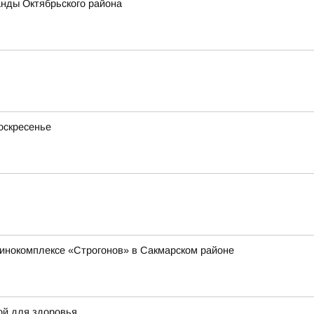
нды Октябрьского района
оскресенье
инокомплексе «Строгонов» в Сакмарском районе
ой для здоровья