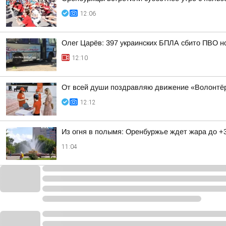
12:06
Олег Царёв: 397 украинских БПЛА сбито ПВО н
12:10
От всей души поздравляю движение «Волонтёр
12:12
Из огня в полымя: Оренбуржье ждет жара до +
11:04