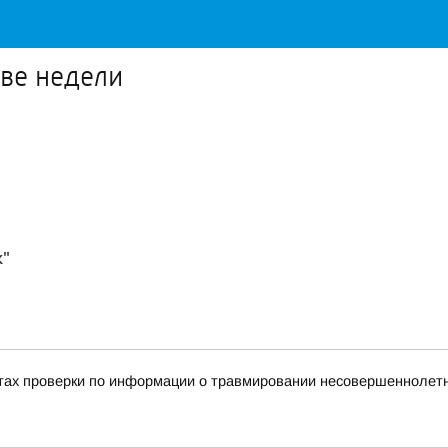
две недели
к"
тах проверки по информации о травмировании несовершеннолетне