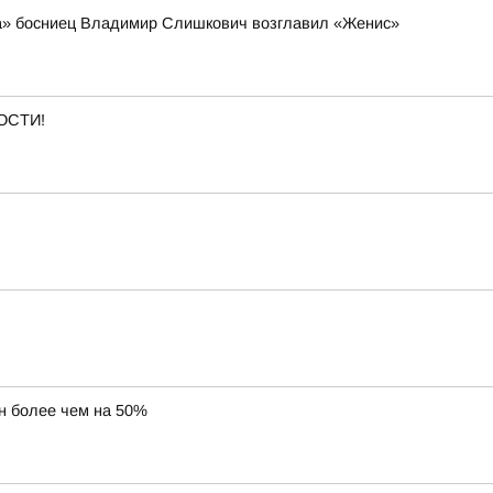
а» босниец Владимир Слишкович возглавил «Женис»
ОСТИ!
н более чем на 50%