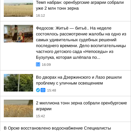
Темп набран: оренбургские аграрии собрали
уже 2 млн тонн зерна
16:12
Федосов: Житьё — битьё.. На неделе
состоялось рассмотрение жалобы на одно из
самых удивительных судебных решений
последнего времени. Дело воспитательницы
частного детского сада «Непоседы» из
Бузулука, которая шлёпала по...
16:09
Во дворах на Дзержинского и Лазо решили
проблему с уличным освещением
15:48
2 миллиона тонн зерна собрали оренбургские
аграрии
15:42
В Орске восстановлено водоснабжение Специалисты