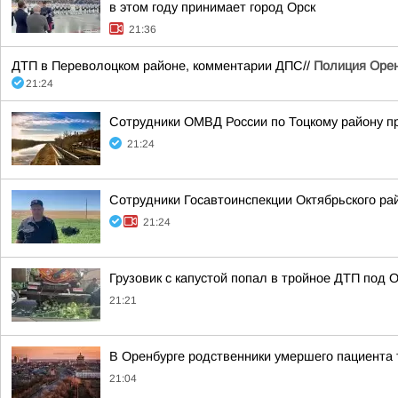
в этом году принимает город Орск
21:36
ДТП в Переволоцком районе, комментарии ДПС//
Полиция Оре
21:24
Сотрудники ОМВД России по Тоцкому району пр
21:24
Сотрудники Госавтоинспекции Октябрьского ра
21:24
Грузовик с капустой попал в тройное ДТП под
21:21
В Оренбурге родственники умершего пациента 
21:04