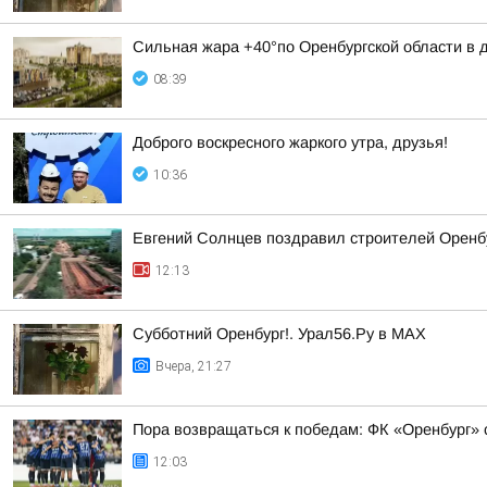
Сильная жара +40°по Оренбургской области в д
08:39
Доброго воскресного жаркого утра, друзья!
10:36
Евгений Солнцев поздравил строителей Орен
12:13
Субботний Оренбург!. Урал56.Ру в МАХ
Вчера, 21:27
Пора возвращаться к победам: ФК «Оренбург» 
12:03