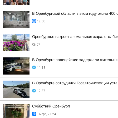
В Оренбургской области в этом году около 400
12:03
Оренбуржье накроет аномальная жара: столби
08:57
В Оренбурге полицейские задержали жительниц
11:13
В Оренбурге сотрудники Госавтоинспекции уст
12:27
Субботний Оренбург!
Вчера, 21:24