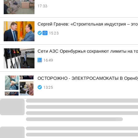
17:33
Сергей Грачев: «Строительная индустрия – это
15:23
Сети АЗС Оренбуржья сохраняют лимиты на топ
16:49
ОСТОРОЖНО - ЭЛЕКТРОСАМОКАТЫ В Оренбуржь
13:25