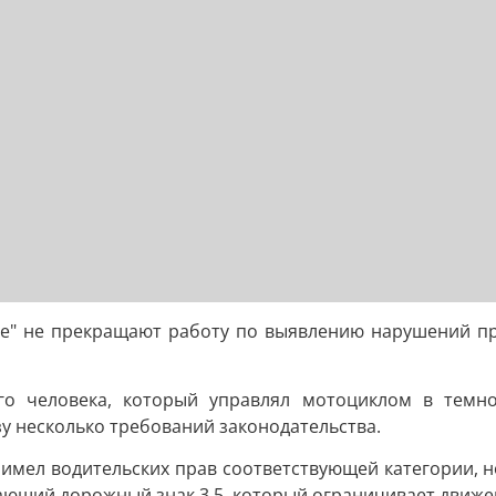
ое" не прекращают работу по выявлению нарушений п
го человека, который управлял мотоциклом в темн
зу несколько требований законодательства.
 имел водительских прав соответствующей категории, 
ающий дорожный знак 3.5, который ограничивает движе