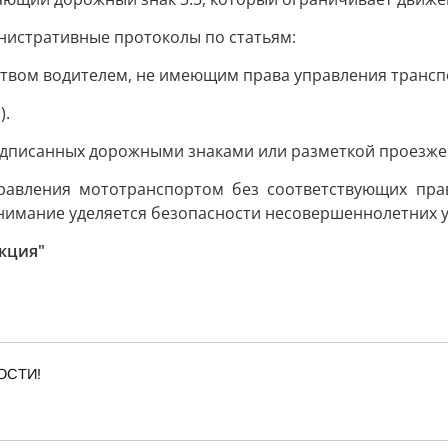
нистративные протоколы по статьям:
ством водителем, не имеющим права управления трансп
).
едписанных дорожными знаками или разметкой проезжей
равления мототранспортом без соответствующих пра
внимание уделяется безопасности несовершеннолетних 
кция"
ОСТИ!